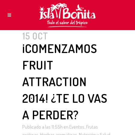
15 OCT
¡COMENZAMOS
FRUIT
ATTRACTION
2014! ¿TE LO VAS
A PERDER?
Publicado a las 11:55h
en
Eventos
,
Frutas
exóticas
,
Hierbas aromáticas
,
Nutrición y Salud