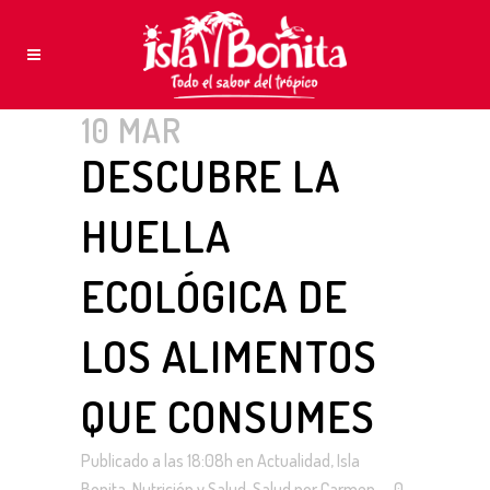
10 MAR
DESCUBRE LA
HUELLA
ECOLÓGICA DE
LOS ALIMENTOS
QUE CONSUMES
Publicado a las 18:08h
en
Actualidad
,
Isla
Bonita
,
Nutrición y Salud
,
Salud
por
Carmen
0