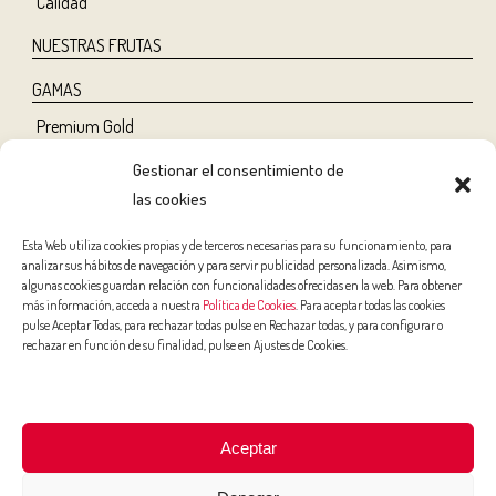
Calidad
NUESTRAS FRUTAS
GAMAS
Premium Gold
Tree Ripe
Gestionar el consentimiento de
Organic
las cookies
Classic
Esta Web utiliza cookies propias y de terceros necesarias para su funcionamiento, para
analizar sus hábitos de navegación y para servir publicidad personalizada. Asimismo,
NUTRICIÓN Y SALUD
algunas cookies guardan relación con funcionalidades ofrecidas en la web. Para obtener
más información, acceda a nuestra
Política de Cookies
. Para aceptar todas las cookies
Salud
pulse Aceptar Todas, para rechazar todas pulse en Rechazar todas, y para configurar o
rechazar en función de su finalidad, pulse en Ajustes de Cookies.
Belleza
Deporte
Niños
Aceptar
RECETAS