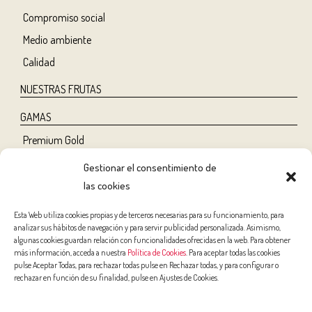
Compromiso social
Medio ambiente
Calidad
NUESTRAS FRUTAS
GAMAS
Premium Gold
Tree Ripe
Gestionar el consentimiento de
Organic
las cookies
Classic
Esta Web utiliza cookies propias y de terceros necesarias para su funcionamiento, para
analizar sus hábitos de navegación y para servir publicidad personalizada. Asimismo,
NUTRICIÓN Y SALUD
algunas cookies guardan relación con funcionalidades ofrecidas en la web. Para obtener
más información, acceda a nuestra
Política de Cookies
. Para aceptar todas las cookies
Salud
pulse Aceptar Todas, para rechazar todas pulse en Rechazar todas, y para configurar o
rechazar en función de su finalidad, pulse en Ajustes de Cookies.
Belleza
Deporte