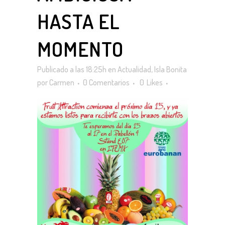
HASTA EL
MOMENTO
Publicado a las 18:25h
en
Actualidad
,
Isla Bonita
por
Carmen
0 Comentarios
0
Likes