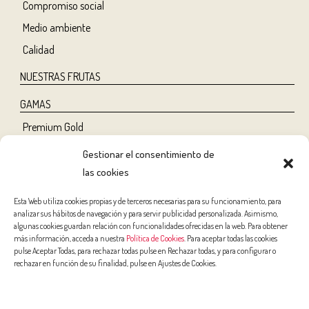
Compromiso social
Medio ambiente
Calidad
NUESTRAS FRUTAS
GAMAS
Premium Gold
Tree Ripe
Gestionar el consentimiento de
Organic
las cookies
Classic
Esta Web utiliza cookies propias y de terceros necesarias para su funcionamiento, para
analizar sus hábitos de navegación y para servir publicidad personalizada. Asimismo,
NUTRICIÓN Y SALUD
algunas cookies guardan relación con funcionalidades ofrecidas en la web. Para obtener
más información, acceda a nuestra
Política de Cookies
. Para aceptar todas las cookies
Salud
pulse Aceptar Todas, para rechazar todas pulse en Rechazar todas, y para configurar o
rechazar en función de su finalidad, pulse en Ajustes de Cookies.
Belleza
Deporte