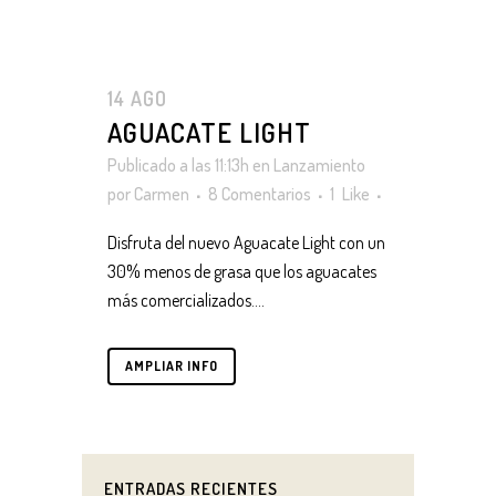
14 AGO
AGUACATE LIGHT
Publicado a las 11:13h
en
Lanzamiento
por
Carmen
8 Comentarios
1
Like
Disfruta del nuevo Aguacate Light con un
30% menos de grasa que los aguacates
más comercializados....
AMPLIAR INFO
ENTRADAS RECIENTES