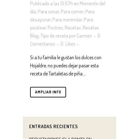
Publicado a las 13:57h
en
Momento del
día
,
Para cenar
,
Para comer
,
Para
desayunar
,
Para merendar
,
Para
picotear
,
Postres
,
Recetas
,
Recetas
Blog
,
Tipo de receta
por
Carmen
0
Comentarios
0
Likes
Si a tu familia le gustan los dulces con
Hojaldre, no puedes dejar pasar esta
receta de Tartaletas de piña....
AMPLIAR INFO
ENTRADAS RECIENTES