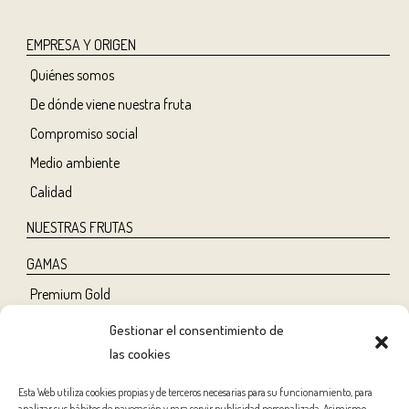
EMPRESA Y ORIGEN
Quiénes somos
De dónde viene nuestra fruta
Compromiso social
Medio ambiente
Calidad
NUESTRAS FRUTAS
GAMAS
Premium Gold
Tree Ripe
Gestionar el consentimiento de
Organic
las cookies
Classic
Esta Web utiliza cookies propias y de terceros necesarias para su funcionamiento, para
analizar sus hábitos de navegación y para servir publicidad personalizada. Asimismo,