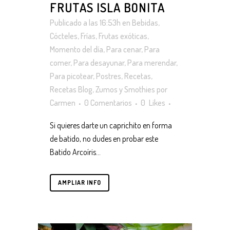
FRUTAS ISLA BONITA
Publicado a las 16:53h
en
Bebidas
,
Cócteles
,
Frías
,
Frutas exóticas
,
Momento del día
,
Para cenar
,
Para
comer
,
Para desayunar
,
Para merendar
,
Para picotear
,
Postres
,
Recetas
,
Recetas Blog
,
Zumos y Smothies
por
Carmen
0 Comentarios
0
Likes
Si quieres darte un caprichito en forma
de batido, no dudes en probar este
Batido Arcoíris...
AMPLIAR INFO