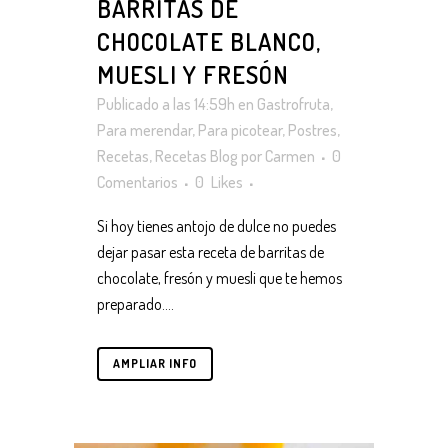
BARRITAS DE
CHOCOLATE BLANCO,
MUESLI Y FRESÓN
Publicado a las 14:59h
en
Gastrofruta
,
Para merendar
,
Para picotear
,
Postres
,
Recetas
,
Recetas Blog
por
Carmen
0
Comentarios
0
Likes
Si hoy tienes antojo de dulce no puedes
dejar pasar esta receta de barritas de
chocolate, fresón y muesli que te hemos
preparado....
AMPLIAR INFO