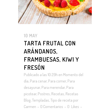
10 MAY
TARTA FRUTAL CON
ARÁNDANOS,
FRAMBUESAS, KIWI Y
FRESÓN
Publicado a las 10:29h
en
Momento del
día
,
Para cenar
,
Para comer
,
Para
desayunar
,
Para merendar
,
Para
picotear
,
Postres
,
Recetas
,
Recetas
Blog
,
Templadas
,
Tipo de receta
por
Carmen
0 Comentarios
0
Likes