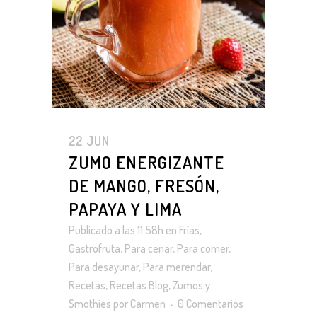
22 JUN
ZUMO ENERGIZANTE
DE MANGO, FRESÓN,
PAPAYA Y LIMA
Publicado a las 11:58h
en
Frías
,
Gastrofruta
,
Para cenar
,
Para comer
,
Para desayunar
,
Para merendar
,
Recetas
,
Recetas Blog
,
Zumos y
Smothies
por
Carmen
0 Comentarios