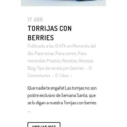
17 ABR
TORRIJAS CON
BERRIES
Publicado a las 13:47h
en
Momento del
día
,
Para cenar
,
Para comer
,
Para
merendar
,
Postres
,
Recetas
,
Recetas
Blog
,
Tipo de receta
por
Carmen
0
Comentarios
0
Likes
¡Que nadie te engañe! Las torrijas no son
postre exclusivo de Semana Santa, que
se lo digan a nuestra Torrijas con berries.
...
AMPLIAR INFO