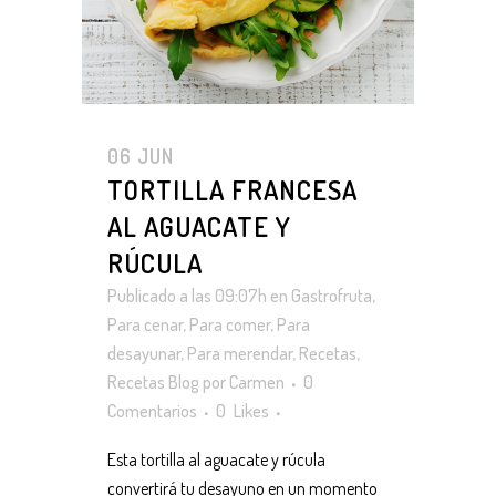
06 JUN
TORTILLA FRANCESA
AL AGUACATE Y
RÚCULA
Publicado a las 09:07h
en
Gastrofruta
,
Para cenar
,
Para comer
,
Para
desayunar
,
Para merendar
,
Recetas
,
Recetas Blog
por
Carmen
0
Comentarios
0
Likes
Esta tortilla al aguacate y rúcula
convertirá tu desayuno en un momento