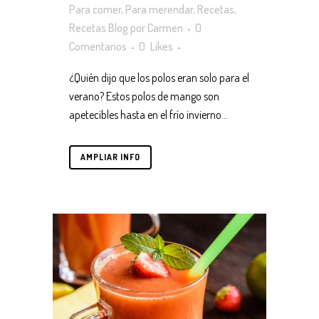
Para comer
,
Para merendar
,
Recetas
,
Recetas Blog
por
Carmen
0
Comentarios
0
Likes
¿Quién dijo que los polos eran solo para el
verano? Estos polos de mango son
apetecibles hasta en el frío invierno...
AMPLIAR INFO