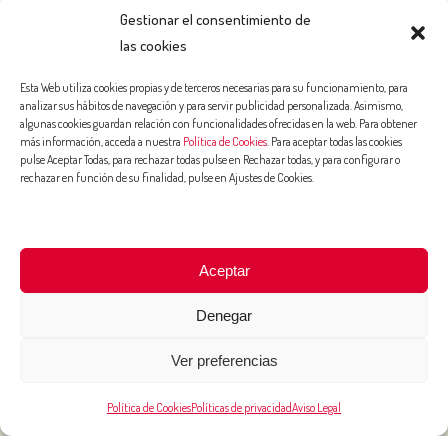
Tree Ripe
Gestionar el consentimiento de
Organic
las cookies
Classic
Esta Web utiliza cookies propias y de terceros necesarias para su funcionamiento, para
analizar sus hábitos de navegación y para servir publicidad personalizada. Asimismo,
NUTRICIÓN Y SALUD
algunas cookies guardan relación con funcionalidades ofrecidas en la web. Para obtener
más información, acceda a nuestra
Política de Cookies
. Para aceptar todas las cookies
Salud
pulse Aceptar Todas, para rechazar todas pulse en Rechazar todas, y para configurar o
rechazar en función de su finalidad, pulse en Ajustes de Cookies.
Belleza
Deporte
Niños
Aceptar
RECETAS
Denegar
ACTUALIDAD
Isla Bonita
Ver preferencias
Sector
Política de Cookies
Políticas de privacidad
Aviso Legal