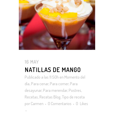
16 MAY
NATILLAS DE MANGO
Publicado a las 11:50h
en
Momento del
día
,
Para cenar
,
Para comer
,
Para
desayunar
,
Para merendar
,
Postres
,
Recetas
,
Recetas Blog
,
Tipo de receta
por
Carmen
0 Comentarios
0
Likes