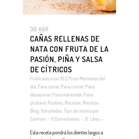
30 ABR
CAÑAS RELLENAS DE
NATA CON FRUTA DE LA
PASIÓN, PIÑA Y SALSA
DE CÍTRICOS
Publicado a las 10:27h
en
Momento del
día
,
Para cenar
,
Para comer
,
Para
desayunar
,
Para merendar
,
Para
picotear
,
Postres
,
Recetas
,
Recetas
Blog
,
Templadas
,
Tipo de receta
por
Carmen
0 Comentarios
0
Likes
Esta receta pondrá los dientes largos a