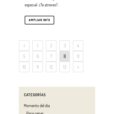
especial. ¿Te atreves?...
AMPLIAR INFO
1
2
3
4
5
6
7
8
9
10
11
12
13
CATEGORÍAS
Momento del día
Para cenar