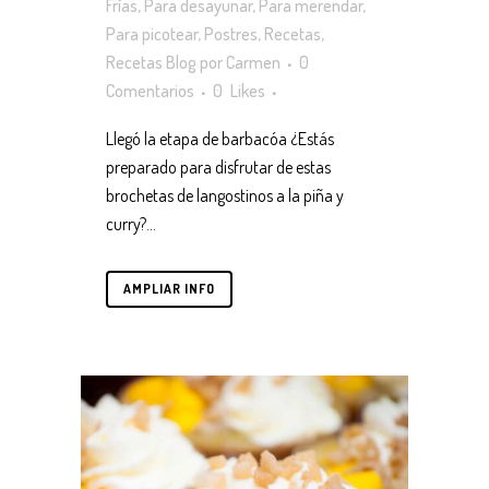
Frías
,
Para desayunar
,
Para merendar
,
Para picotear
,
Postres
,
Recetas
,
Recetas Blog
por
Carmen
0
Comentarios
0
Likes
Llegó la etapa de barbacóa ¿Estás
preparado para disfrutar de estas
brochetas de langostinos a la piña y
curry?...
AMPLIAR INFO